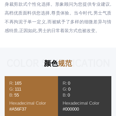
身裁剪款式个性化选择。形象顾问为您提供专业建议,
高档优质面料供您选择,尊贵体验。当今时代,男士气质
不再拘泥于单一定义,而被赋予了多样的细微差异与情
感特质,正因如此,男士的日常着装方式也被改变。
COLOR SPECIFICATION
颜色
规范
R:
165
R:
0
G:
111
G:
0
B:
55
B:
0
Hexadecimal Color
Hexadecimal Color
#A56F37
#000000