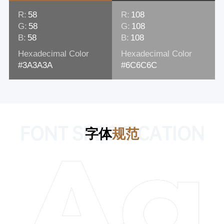
R:
58
R:
108
G:
58
G:
108
B:
58
B:
108
Hexadecimal Color
Hexadecimal Color
#3A3A3A
#6C6C6C
FONT SPECIFICATION
字体
规范